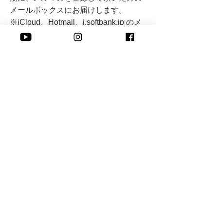
メールボックスにお届けします。
​※
iCloud、Hotmail、i.softbank.jp のメ
ールアドレスの方はメールが届きにく
くなっています。
上記以外のメールアドレスでの手続き
を推進しております。
​株式会社 Peace of I
Online
​よくある質問
​お申し込み方法
Seminar
​お支払い方法
Embodying
​キャンセルについて
Seminar