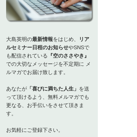
大島英明の
最新情報
をはじめ、
リア
ルセミナー日程のお知らせ
や
SNSで
も配信されている
『空のささやき』
での大切なメッセージを不定期に メ
ルマガでお届け致します。
あなたが
「喜びに満ちた人生」
を送
って頂けるよう、無料メルマガでも
更なる、お手伝いをさせて頂きま
す。
​お気軽にご登録下さい。