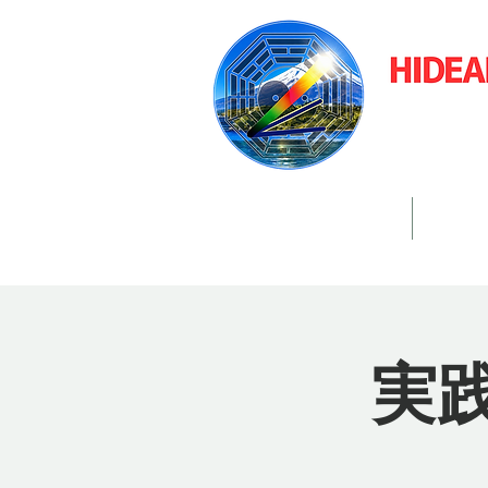
​大
開催スケジュール
真我
実