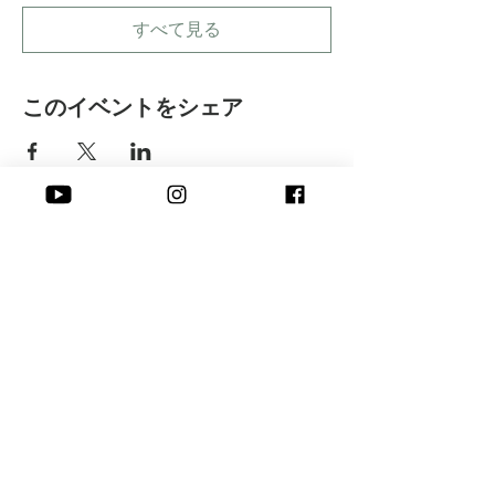
すべて見る
このイベントをシェア
​株式会社 Peace of I
Online
​よくある質問
​お申し込み方法
Seminar
​お支払い方法
Embodying
​キャンセルについて
Seminar
​Blog
沖縄県石垣市伊原間365‐1
Contact
Tel:
028-643-0486