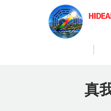
​大
開催スケジュール
真我
真