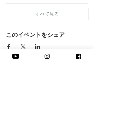
すべて見る
このイベントをシェア
​株式会社 Peace of I
Online
​よくある質問
​お申し込み方法
Seminar
​お支払い方法
Embodying
​キャンセルについて
Seminar
​Blog
沖縄県石垣市伊原間365‐1