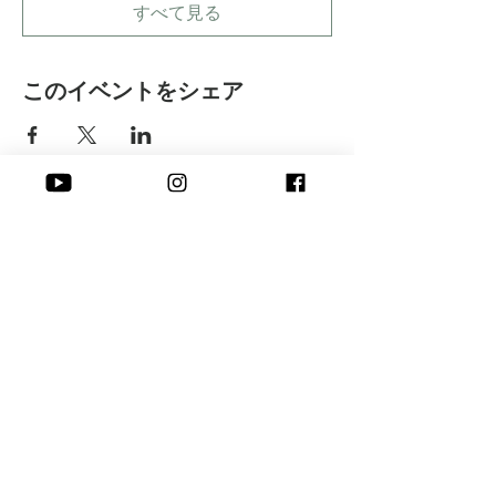
すべて見る
このイベントをシェア
​株式会社 Peace of I
Online
​よくある質問
​お申し込み方法
Seminar
​お支払い方法
Embodying
​キャンセルについて
Seminar
​Blog
沖縄県石垣市伊原間365‐1
Contact
Tel:
028-643-0486