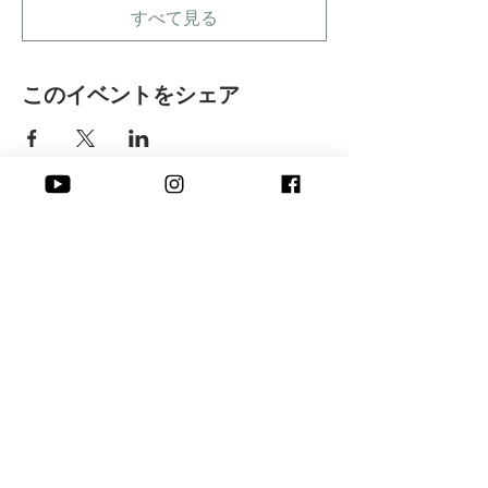
すべて見る
このイベントをシェア
​株式会社 Peace of I
Online
​よくある質問
​お申し込み方法
Seminar
​お支払い方法
Embodying
​キャンセルについて
Seminar
​Blog
沖縄県石垣市伊原間365‐1
Contact
Tel:
028-643-0486