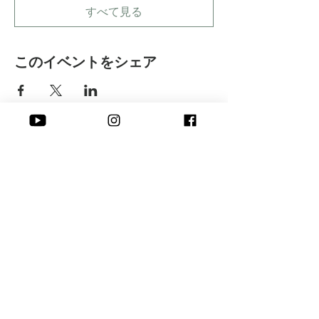
すべて見る
このイベントをシェア
​株式会社 Peace of I
Online
​よくある質問
​お申し込み方法
Seminar
​お支払い方法
Embodying
​キャンセルについて
Seminar
​Blog
沖縄県石垣市伊原間365‐1
Contact
Tel:
028-643-0486